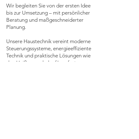
Wir begleiten Sie von der ersten Idee
bis zur Umsetzung – mit persönlicher
Beratung und maßgeschneiderter
Planung.
Unsere Haustechnik vereint moderne
Steuerungssysteme, energieeffiziente
Technik und praktische Lösungen wie
den Heißwasserhahn für sofort
kochendes Wasser – für mehr Komfort
und Effizienz im Alltag.
Im Wellnessbereich setzen wir
individuelle Wünsche um, von Sauna
und Dampfdusche bis zum Whirlpool
– für entspannende Momente in den
eigenen vier Wänden.